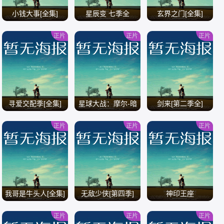
小钱大事[全集]
星辰变 七季全
玄界之门[全集]
正片
正片
正片
/
/
/
寻爱交配季[全集]
星球大战：摩尔-暗
剑来[第二季全]
影之王 第一季全
正片
正片
正片
/
/
/
我哥是牛头人[全集]
无敌少侠[第四季]
神印王座
正片
正片
正片