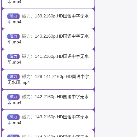
印.mp4
磁力：
139.2160p.HD国语中字无水
印.mp4
磁力：
140.2160p.HD国语中字无水
印.mp4
磁力：
141.2160p.HD国语中字无水
印.mp4
磁力：
128-141.2160p.HD国语中字
无水印.mp4
磁力：
142.2160p.HD国语中字无水
印.mp4
磁力：
143.2160p.HD国语中字无水
印.mp4