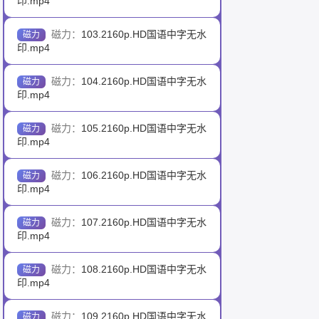
印.mp4
磁力：
103.2160p.HD国语中字无水
印.mp4
磁力：
104.2160p.HD国语中字无水
印.mp4
磁力：
105.2160p.HD国语中字无水
印.mp4
磁力：
106.2160p.HD国语中字无水
印.mp4
磁力：
107.2160p.HD国语中字无水
印.mp4
磁力：
108.2160p.HD国语中字无水
印.mp4
磁力：
109.2160p.HD国语中字无水