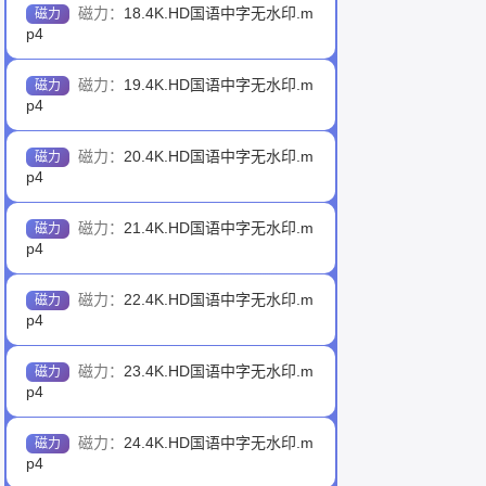
磁力：
18.4K.HD国语中字无水印.m
p4
磁力：
19.4K.HD国语中字无水印.m
p4
磁力：
20.4K.HD国语中字无水印.m
p4
磁力：
21.4K.HD国语中字无水印.m
p4
磁力：
22.4K.HD国语中字无水印.m
p4
磁力：
23.4K.HD国语中字无水印.m
p4
磁力：
24.4K.HD国语中字无水印.m
p4