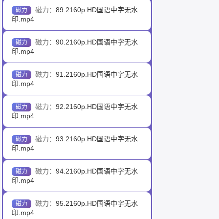
磁力：
89.2160p.HD国语中字无水
印.mp4
磁力：
90.2160p.HD国语中字无水
印.mp4
磁力：
91.2160p.HD国语中字无水
印.mp4
磁力：
92.2160p.HD国语中字无水
印.mp4
磁力：
93.2160p.HD国语中字无水
印.mp4
磁力：
94.2160p.HD国语中字无水
印.mp4
磁力：
95.2160p.HD国语中字无水
印.mp4