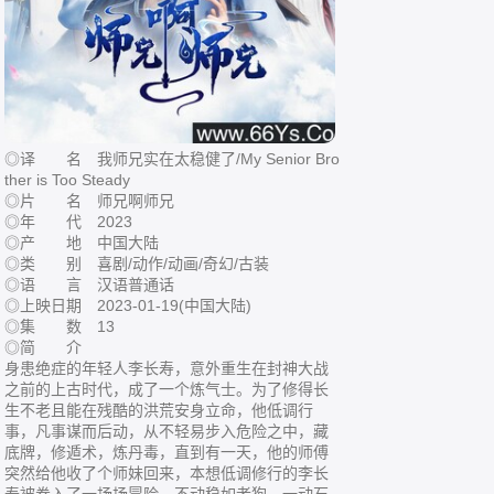
◎译 名 我师兄实在太稳健了/My Senior Bro
ther is Too Steady
◎片 名 师兄啊师兄
◎年 代 2023
◎产 地 中国大陆
◎类 别 喜剧/动作/动画/奇幻/古装
◎语 言 汉语普通话
◎上映日期 2023-01-19(中国大陆)
◎集 数 13
◎简 介
身患绝症的年轻人李长寿，意外重生在封神大战
之前的上古时代，成了一个炼气士。为了修得长
生不老且能在残酷的洪荒安身立命，他低调行
事，凡事谋而后动，从不轻易步入危险之中，藏
底牌，修遁术，炼丹毒，直到有一天，他的师傅
突然给他收了个师妹回来，本想低调修行的李长