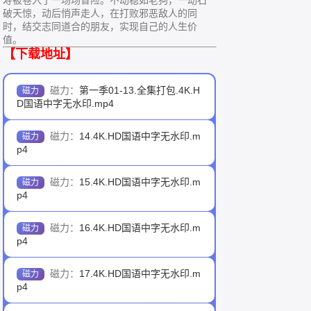
寿被卷入了一场场冒险。不动稳如老狗，一动石
破天惊，动后悄声走人，在打败邪恶敌人的同
时，结交志同道合的朋友，实现自己的人生价
值。
【下载地址】
磁力：
第一季01-13.全集打包.4K.H
D国语中字无水印.mp4
磁力：
14.4K.HD国语中字无水印.m
p4
磁力：
15.4K.HD国语中字无水印.m
p4
磁力：
16.4K.HD国语中字无水印.m
p4
磁力：
17.4K.HD国语中字无水印.m
p4