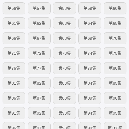
第56集
第57集
第58集
第59集
第60集
第61集
第62集
第63集
第64集
第65集
第66集
第67集
第68集
第69集
第70集
第71集
第72集
第73集
第74集
第75集
第76集
第77集
第78集
第79集
第80集
第81集
第82集
第83集
第84集
第85集
第86集
第87集
第88集
第89集
第90集
第91集
第92集
第93集
第94集
第95集
第96集
第97集
第98集
第99集
第100集