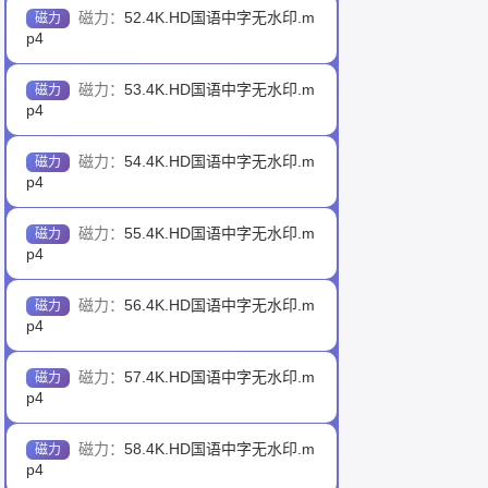
磁力：
52.4K.HD国语中字无水印.m
p4
磁力：
53.4K.HD国语中字无水印.m
p4
磁力：
54.4K.HD国语中字无水印.m
p4
磁力：
55.4K.HD国语中字无水印.m
p4
磁力：
56.4K.HD国语中字无水印.m
p4
磁力：
57.4K.HD国语中字无水印.m
p4
磁力：
58.4K.HD国语中字无水印.m
p4